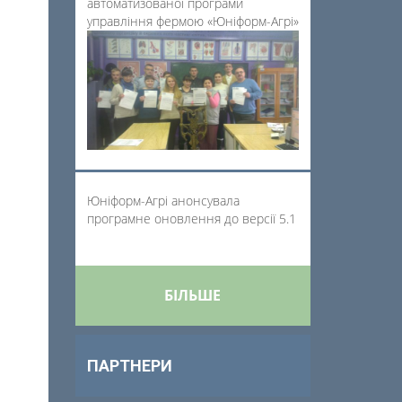
автоматизованої програми
управління фермою «Юніформ-Агрі»
Юніформ-Агрі анонсувала
програмне оновлення до версії 5.1
БІЛЬШЕ
ПАРТНЕРИ