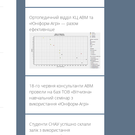
Ортопедичний відділ КЦ АВМ та
«Юніформ-Агрі» — разом
ефективніше
18-го червня консультанти АВМ
провели на базі ТОВ «Вітчизна»
навчальний семінар з
використання «Юніформ-Агрі»
Студенти СНАУ успішно склали
залік з використання