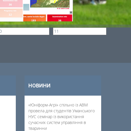
НОВИНИ
«Юніформ-Агрі» спільно із АВМ
провела для студентів Уманського
НУС семінар із використання
сучасних систем управління в
тваринни