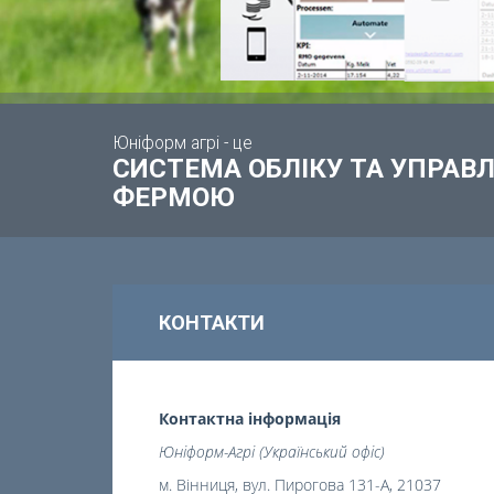
Юніформ агрі - це
СИСТЕМА ОБЛІКУ ТА УПРА
ФЕРМОЮ
КОНТАКТИ
Контактна інформація
Юніформ-Агрі (Український офіс)
м. Вінниця, вул. Пирогова 131-А, 21037