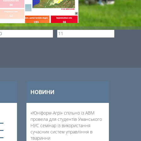
НОВИНИ
«Юніформ-Агрі» спільно із АВМ
провела для студентів Уманського
НУС семінар із використання
сучасних систем управління в
тваринни