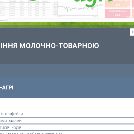
ВЛІННЯ МОЛОЧНО-ТОВАРНОЮ
-АГРІ
і інтерфейси
ними залами
тисяч корів