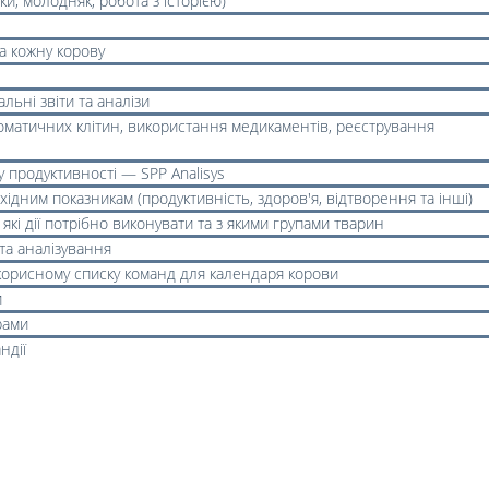
ки, молодняк, робота з історією)
а кожну корову
льні звіти та аналізи
соматичних клітин, використання медикаментів, реєстрування
 продуктивності — SPP Analisys
ідним показникам (продуктивність, здоров'я, відтворення та інші)
кі дії потрібно виконувати та з якими групами тварин
та аналізування
корисному списку команд для календаря корови
и
рами
ндії