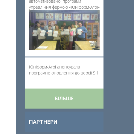
автоматизованої програми
управління фермою «Юніформ-Агрі»
Юніформ-Агрі анонсувала
програмне оновлення до версії 5.1
БІЛЬШЕ
ПАРТНЕРИ