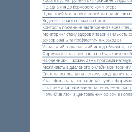
Робота з усіма групами ВРХ (основне стадо, би
Під'єднання до кормового комп'ютера
Щоденний моніторинг виробництва молока н
Ведення запасу сперми по биках
Контроль показників відтворення через спеціа
Моніторинг стану здоров'я тварин (кількість 
захворювань та профілактичних заходів)
Унікальний голландський метод обрахунку піку
Формування власних звітів по будь-яким необх
«Щоденник» — кожен день програма нагадує, я
Можливість віддаленого онлайн моніторингу 
Система основана на легкому вводі даних та 
Кваліфікована та оперативна служба підтримк
Постійне доопрацювання та оновлення прог
Прямий зв'язок із центральним офісом в Голла