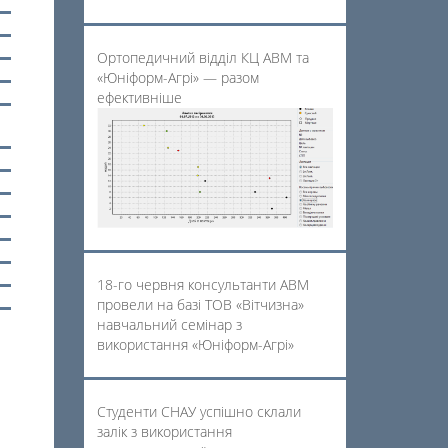
Ортопедичний відділ КЦ АВМ та
«Юніформ-Агрі» — разом
ефективніше
18-го червня консультанти АВМ
провели на базі ТОВ «Вітчизна»
навчальний семінар з
використання «Юніформ-Агрі»
Студенти СНАУ успішно склали
залік з використання