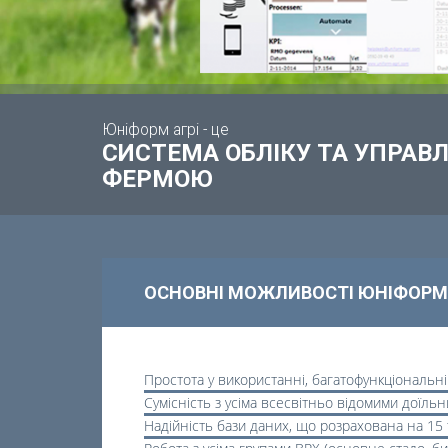
Юніформ агрі - це
СИСТЕМА ОБЛІКУ ТА УПРА
ФЕРМОЮ
ОСНОВНІ МОЖЛИВОСТІ ЮНІФОРМ
Простота у використанні, багатофункціональн
Сумісність з усіма всесвітньо відомими доїль
Надійність бази даних, що розрахована на 15 