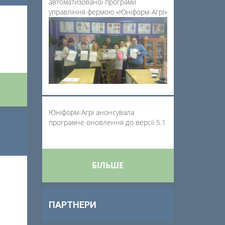
автоматизованої програми
управління фермою «Юніформ-Агрі»
Юніформ-Агрі анонсувала
програмне оновлення до версії 5.1
БІЛЬШЕ
ПАРТНЕРИ