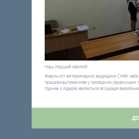
Наш перший ювілей!
Факультет ветеринарної медицини СНАУ забезп
працевлаштуванням у провідних українських л
Одним з лідерів являється Асоціація виробник
ДІ