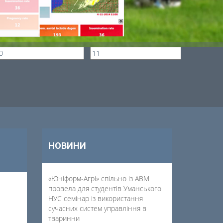
НОВИНИ
«Юніформ-Агрі» спільно із АВМ
провела для студентів Уманського
НУС семінар із використання
сучасних систем управління в
тваринни