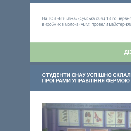
На ТОВ «
Вітчизна
» (Сумська обл.) 18-го черв
виробників молока
(АВМ) провели майстер-кл
ДІ
СТУДЕНТИ СНАУ УСПІШНО СКЛАЛ
ПРОГРАМИ УПРАВЛІННЯ ФЕРМОЮ 