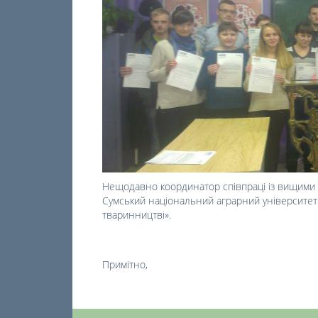
Нещодавно координатор співпраці із вищими 
Сумський національний аграрний університет 
тваринництві».
Примітно,