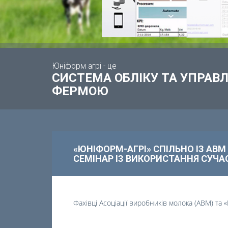
Юніформ агрі - це
СИСТЕМА ОБЛІКУ ТА УПРА
ФЕРМОЮ
«ЮНІФОРМ-АГРІ» СПІЛЬНО ІЗ АВ
СЕМІНАР ІЗ ВИКОРИСТАННЯ СУЧА
Фахівці
Асоціації виробників молока
(АВМ) та 