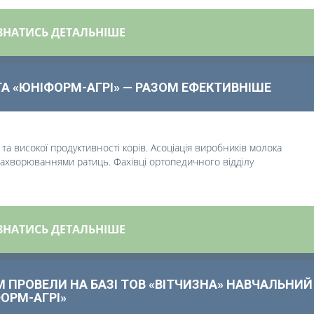
ЗНАТИСЬ ДЕТАЛЬНІШЕ
А «ЮНІФОРМ-АГРІ» — РАЗОМ ЕФЕКТИВНІШЕ
та високої продуктивності корів.
Асоціація виробників молока
 захворюваннями ратиць. Фахівці ортопедичного відділу
ЗНАТИСЬ ДЕТАЛЬНІШЕ
М ПРОВЕЛИ НА БАЗІ ТОВ «ВІТЧИЗНА» НАВЧАЛЬНИЙ
ОРМ-АГРІ»