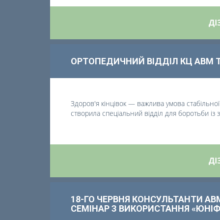
ДІ
ОРТОПЕДИЧНИЙ ВІДДІЛ КЦ АВМ Т
Здоров'я кінцівок ― важлива умова стабільної 
створила спеціальний відділ для боротьби із
ДІ
18-ГО ЧЕРВНЯ КОНСУЛЬТАНТИ АВ
СЕМІНАР З ВИКОРИСТАННЯ «ЮНІФ