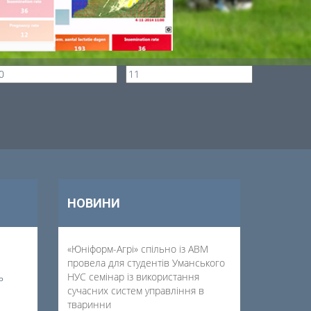
НОВИНИ
«Юніформ-Агрі» спільно із АВМ
провела для студентів Уманського
НУС семінар із використання
ь
сучасних систем управління в
тваринни