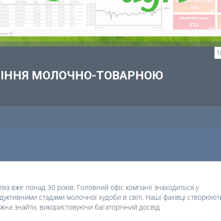
ВЛІННЯ МОЛОЧНО-ТОВАРНОЮ
а вже понад 30 років. Головний офіс компанії знаходиться у
дуктивними стадами молочної худоби в світі. Наші фахівці створюют
жна знайти, використовуючи багаторічний досвід