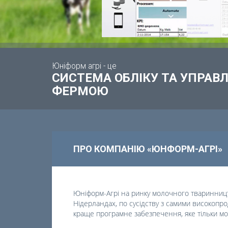
Юніформ агрі - це
СИСТЕМА ОБЛІКУ ТА УПРА
ФЕРМОЮ
ПРО КОМПАНІЮ «ЮНФОРМ-АГРІ»
Юніформ-Агрі на ринку молочного тваринництв
Нідерландах, по сусідству з самими високопро
краще програмне забезпечення, яке тільки мо