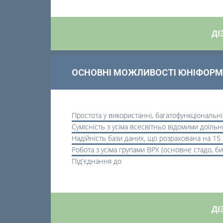
ДІ
ОСНОВНІ МОЖЛИВОСТІ ЮНІФОРМ
Простота у використанні, багатофункціональн
Сумісність з усіма всесвітньо відомими доїль
Надійність бази даних, що розрахована на 15 
Робота з усіма групами ВРХ (основне стадо, би
Під'єднання до
ДІ