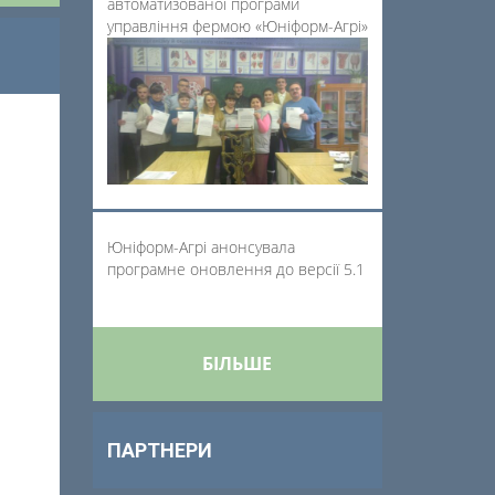
автоматизованої програми
управління фермою «Юніформ-Агрі»
Юніформ-Агрі анонсувала
програмне оновлення до версії 5.1
БІЛЬШЕ
ПАРТНЕРИ